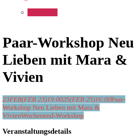
Paar-Workshop Neu
Lieben mit Mara &
Vivien
23
FEB
(FEB 23)
19:00
25
(FEB 25)
16:00
Paar-
Workshop Neu Lieben mit Mara &
Vivien
Wochenend-Workshop
Veranstaltungsdetails