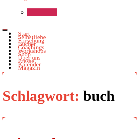
Start
Selbstliebe
Forschung
Bücher
Coachings
Workshops
Shop
Über uns
Presse
Kalender
Magazin
Schlagwort:
buch