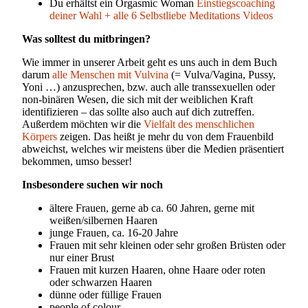
Du erhältst ein Orgasmic Woman
Einstiegscoaching
deiner Wahl + alle 6 Selbstliebe Meditations Videos
Was solltest du mitbringen?
Wie immer in unserer Arbeit geht es uns auch in dem Buch
darum
alle Menschen mit Vulvina
(= Vulva/Vagina, Pussy,
Yoni …) anzusprechen, bzw. auch alle transsexuellen oder
non-binären Wesen, die sich mit der weiblichen Kraft
identifizieren – das sollte also auch auf dich zutreffen.
Außerdem möchten wir die
Vielfalt des menschlichen
Körpers
zeigen. Das heißt je mehr du von dem Frauenbild
abweichst, welches wir meistens über die Medien präsentiert
bekommen, umso besser!
Insbesondere suchen wir noch
ältere Frauen, gerne ab ca. 60 Jahren, gerne mit
weißen/silbernen Haaren
junge Frauen, ca. 16-20 Jahre
Frauen mit sehr kleinen oder sehr großen Brüsten oder
nur einer Brust
Frauen mit kurzen Haaren, ohne Haare oder roten
oder schwarzen Haaren
dünne oder füllige Frauen
people of colour