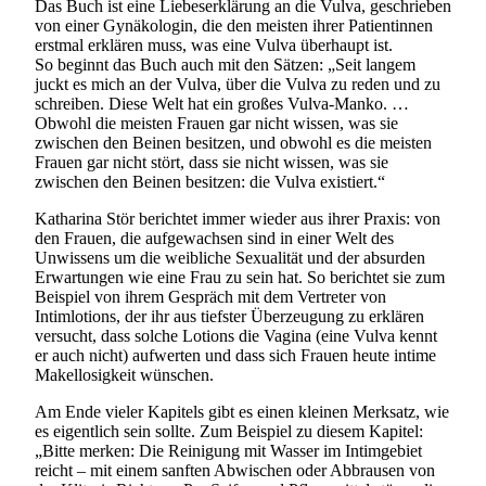
Das Buch ist eine Liebeserklärung an die Vulva, geschrieben
von einer Gynäkologin, die den meisten ihrer Patientinnen
erstmal erklären muss, was eine Vulva überhaupt ist.
So beginnt das Buch auch mit den Sätzen: „Seit langem
juckt es mich an der Vulva, über die Vulva zu reden und zu
schreiben. Diese Welt hat ein großes Vulva-Manko. …
Obwohl die meisten Frauen gar nicht wissen, was sie
zwischen den Beinen besitzen, und obwohl es die meisten
Frauen gar nicht stört, dass sie nicht wissen, was sie
zwischen den Beinen besitzen: die Vulva existiert.“
Katharina Stör berichtet immer wieder aus ihrer Praxis: von
den Frauen, die aufgewachsen sind in einer Welt des
Unwissens um die weibliche Sexualität und der absurden
Erwartungen wie eine Frau zu sein hat. So berichtet sie zum
Beispiel von ihrem Gespräch mit dem Vertreter von
Intimlotions, der ihr aus tiefster Überzeugung zu erklären
versucht, dass solche Lotions die Vagina (eine Vulva kennt
er auch nicht) aufwerten und dass sich Frauen heute intime
Makellosigkeit wünschen.
Am Ende vieler Kapitels gibt es einen kleinen Merksatz, wie
es eigentlich sein sollte. Zum Beispiel zu diesem Kapitel:
„Bitte merken: Die Reinigung mit Wasser im Intimgebiet
reicht – mit einem sanften Abwischen oder Abbrausen von