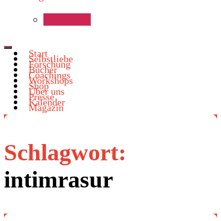
Start
Selbstliebe
Forschung
Bücher
Coachings
Workshops
Shop
Über uns
Presse
Kalender
Magazin
Schlagwort:
intimrasur