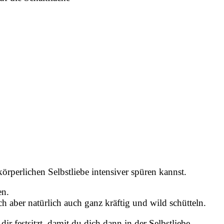
rperlichen Selbstliebe intensiver spüren kannst.⁠
en.
h aber natürlich auch ganz kräftig und wild schütteln.
r festsitzt, damit du dich dann in der Selbstliebe