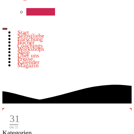
Start
Selbstliebe
Forschung
Bücher
Coachings
Workshops
Shop
Über uns
Presse
Kalender
Magazin
slider-buch-02
31
Okt '22
Kategorien