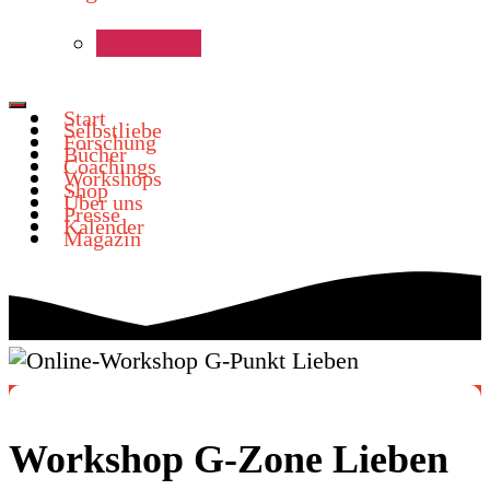
Start
Selbstliebe
Forschung
Bücher
Coachings
Workshops
Shop
Über uns
Presse
Kalender
Magazin
Workshop G-Zone Lieben