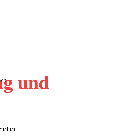
ng und
uch
ualität