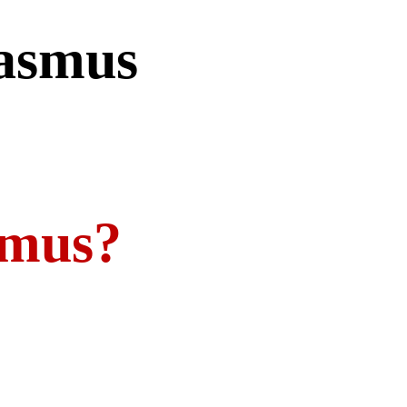
asmus
smus?