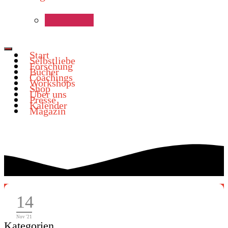
Start
Selbstliebe
Forschung
Bücher
Coachings
Workshops
Shop
Über uns
Presse
Kalender
Magazin
Vulva Poesie
14
Nov '21
Kategorien