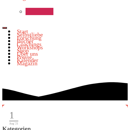
Start
Selbstliebe
Forschung
Bücher
Coachings
Workshops
Shop
Über uns
Presse
Kalender
Magazin
Weibliche Anatomie
1
Aug '21
Kategorien